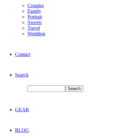
Couples
Family
Portrait
Sweets
Travel
Wedding
Contact
Search
GEAR
BLOG